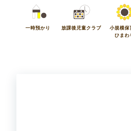
コ
ン
テ
ン
一時預かり
放課後児童クラブ
小規模保
ツ
ひまわ
へ
ス
キ
ッ
プ