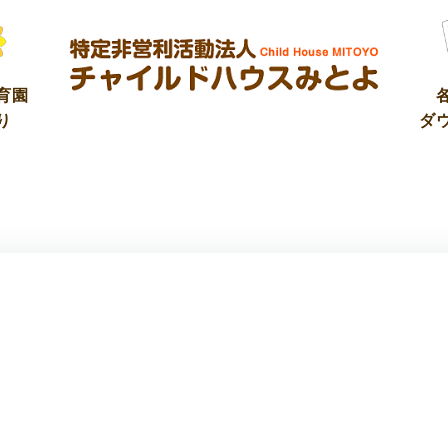
育園
り
ダ